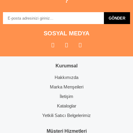
?
Ürün fiyatı diğer sitelerden daha pahalı.
Bu ürüne benzer farklı alternatifler olmalı.
GÖNDER
SOSYAL MEDYA
Gönder
Kurumsal
Hakkımızda
Marka Menşeileri
İletişim
Kataloglar
Yetkili Satıcı Belgelerimiz
Müşteri Hizmetleri