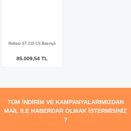
Rottest ST 210 CS Basınçlı
Yıkama Makinesi-R10105
85.009,54 TL
TÜM İNDİRİM VE KAMPANYALARIMIZDAN
MAİL İLE HABERDAR OLMAK İSTERMİSİNİZ
?