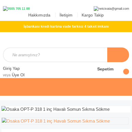
Hakkımızda
İletişim
Kargo Takip
İşbankası kredi kartına vade farksız 4 taksit imkanı
Giriş Yap
Sepetim
Üye Ol
veya