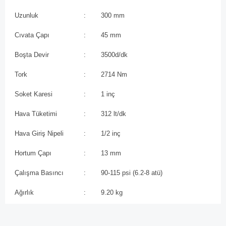
Uzunluk
:
300 mm
Cıvata Çapı
:
45 mm
Boşta Devir
:
3500d/dk
Tork
:
2714 Nm
Soket Karesi
:
1 inç
Hava Tüketimi
:
312 lt/dk
Hava Giriş Nipeli
:
1/2 inç
Hortum Çapı
:
13 mm
Çalışma Basıncı
:
90-115 psi (6.2-8 atü)
Ağırlık
:
9.20 kg
Bu ürünün fiyat bilgisi, resim, ürün açıklamalarında ve diğer