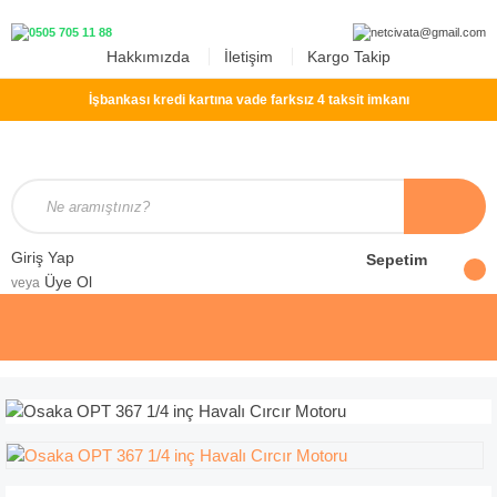
Hakkımızda
İletişim
Kargo Takip
İşbankası kredi kartına vade farksız 4 taksit imkanı
Giriş Yap
Sepetim
Üye Ol
veya