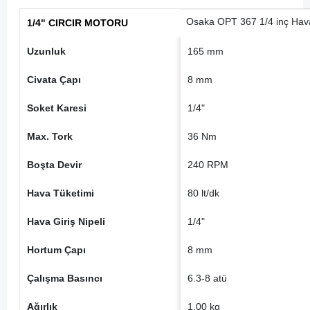
Osaka OPT 367 1/4 inç Hava
1/4" CIRCIR MOTORU
Uzunluk
165 mm
Civata Çapı
8 mm
Soket Karesi
1/4"
Max. Tork
36 Nm
Boşta Devir
240 RPM
Hava Tüketimi
80 lt/dk
Hava Giriş Nipeli
1/4"
Hortum Çapı
8 mm
Çalışma Basıncı
6.3-8 atü
Ağırlık
1.00 kg