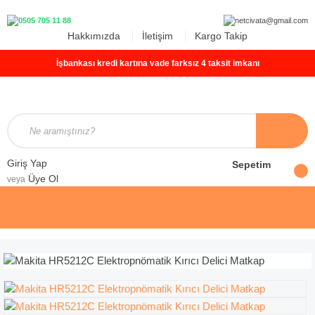
Hakkımızda
İletişim
Kargo Takip
İşbankası kredi kartına vade farksız 4 taksit imkanı
Giriş Yap
Sepetim
Üye Ol
veya