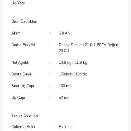
Uç Yağı
Ürün Özellikleri
Akım
:
6.9 Ah
Darbe Enerjisi
:
Deney Sonucu 21.0 J EPTA Değeri
20.0 J
Net Ağırlık
:
10.9 kg / 11.9 kg
Boşta Devir
:
150d/dk-310d/dk
Buat Uç Çapı
:
160 mm
Uç Çapı
:
52 mm
Teknik Özellikler
Çalışma Şekli
:
Elektrikli