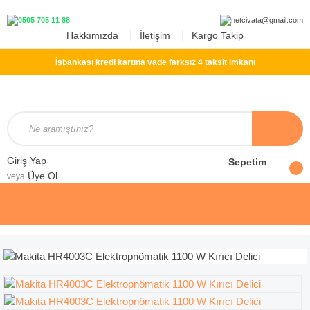
Hakkımızda
İletişim
Kargo Takip
İşbankası kredi kartına vade farksız 4 taksit imkanı
Giriş Yap
Sepetim
Üye Ol
veya