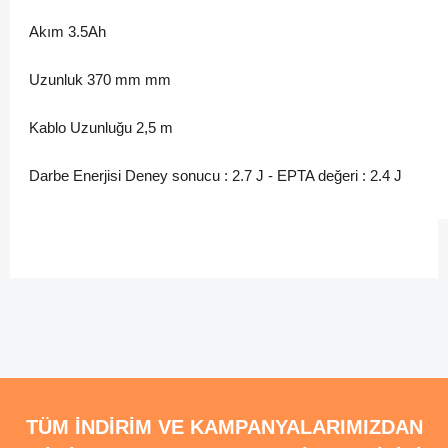
Akım 3.5Ah
Uzunluk 370 mm mm
Kablo Uzunluğu 2,5 m
Darbe Enerjisi Deney sonucu : 2.7 J - EPTA değeri : 2.4 J
Bu ürünün fiyat bilgisi, resim, ürün açıklamalarında ve diğer
konularda yetersiz gördüğünüz noktaları öneri formunu
Bu ürüne ilk yorumu siz yapın!
kullanarak tarafımıza iletebilirsiniz.
Görüş ve önerileriniz için teşekkür ederiz.
Yorum Yaz
Ürün resmi kalitesiz, bozuk veya görüntülenemiyor.
TÜM İNDİRİM VE KAMPANYALARIMIZDAN