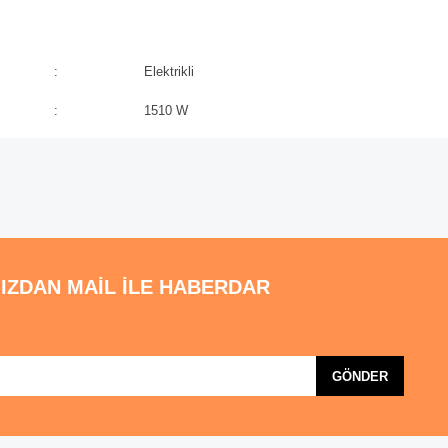
:
Elektrikli
:
1510 W
ve diğer konularda yetersiz gördüğünüz noktaları öneri formunu kullanarak tarafı
Bu ürüne ilk yorumu siz yapın!
emiyor.
Yorum Yaz
.
IZDAN MAİL İLE HABERDAR
GÖNDER