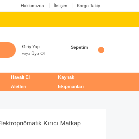
Hakkımızda
İletişim
Kargo Takip
Giriş Yap
Sepetim
Üye Ol
veya
Havalı El
Kaynak
Aletleri
Ekipmanları
ektropnömatik Kırıcı Matkap