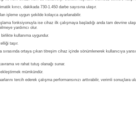
ömatik kırıcı, dakikada 730-1.450 darbe sayısına ulaşır.
ılan işleme uygun şekilde kolayca ayarlanabilir.
aşlama fonksiyonuyla ise cihaz ilk çalışmaya başladığı anda tam devrine ulaş
ilmeye yardımcı olur.
irlikte kullanıma uygundur.
liği taşır.
ma sırasında ortaya çıkan titreşim cihaz içinde sönümlenerek kullanıcıya yan
avrama ve rahat tutuş olanağı sunar.
rçekleştirmek mümkündür.
rını tercih ederek çalışma performansınızı arttırabilir, verimli sonuçlara ulaş