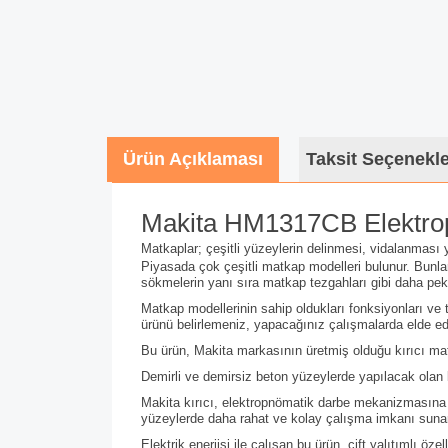
Ürün Açıklaması
Taksit Seçenekle
Makita HM1317CB Elektrop
Matkaplar
; çeşitli yüzeylerin delinmesi, vidalanması
Piyasada çok çeşitli matkap modelleri bulunur. Bunla
sökmelerin yanı sıra matkap tezgahları gibi daha pek 
Matkap modellerinin sahip oldukları fonksiyonları ve te
ürünü belirlemeniz, yapacağınız çalışmalarda elde ede
Bu ürün, Makita markasının üretmiş olduğu kırıcı mat
Demirli ve demirsiz beton yüzeylerde yapılacak olan k
Makita kırıcı, elektropnömatik darbe mekanizmasına sa
yüzeylerde daha rahat ve kolay çalışma imkanı sunar
Elektrik enerjisi ile çalışan bu ürün, çift yalıtımlı öz