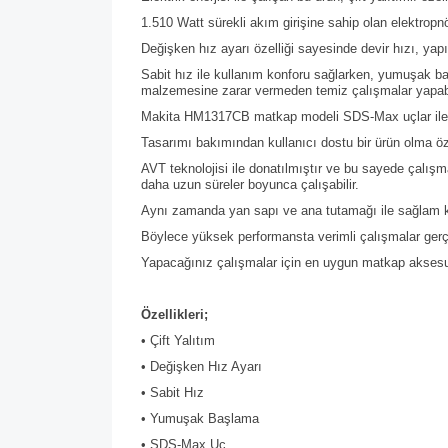
1.510 Watt sürekli akım girişine sahip olan elektropn
Değişken hız ayarı özelliği sayesinde devir hızı, yap
Sabit hız ile kullanım konforu sağlarken, yumuşak b
malzemesine zarar vermeden temiz çalışmalar yapab
Makita HM1317CB matkap modeli SDS-Max uçlar ile b
Tasarımı bakımından kullanıcı dostu bir ürün olma özel
AVT teknolojisi ile donatılmıştır ve bu sayede çalış
daha uzun süreler boyunca çalışabilir.
Aynı zamanda yan sapı ve ana tutamağı ile sağlam k
Böylece yüksek performansta verimli çalışmalar ge
Yapacağınız çalışmalar için en uygun matkap aksesuarla
Özellikleri;
• Çift Yalıtım
• Değişken Hız Ayarı
• Sabit Hız
• Yumuşak Başlama
• SDS-Max Uç