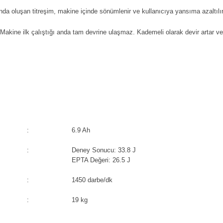
da oluşan titreşim, makine içinde sönümlenir ve kullanıcıya yansıma azaltılır
ine ilk çalıştığı anda tam devrine ulaşmaz. Kademeli olarak devir artar ve
:
6.9 Ah
:
Deney Sonucu: 33.8 J
EPTA Değeri: 26.5 J
:
1450 darbe/dk
:
19 kg