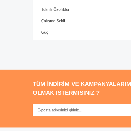
Teknik Özellikler
Çalışma Şekli
Güç
Bu ürünün fiyat bilgisi, resim, ürün açıklamalarında 
Görüş ve önerileriniz için teşekkür ederiz.
Ürün resmi kalitesiz, bozuk veya görüntülen
Ürün açıklamasında eksik bilgiler bulunuyor
TÜM İNDİRİM VE KAMPANYALARIM
Ürün bilgilerinde hatalar bulunuyor.
OLMAK İSTERMİSİNİZ ?
Ürün fiyatı diğer sitelerden daha pahalı.
Bu ürüne benzer farklı alternatifler olmalı.