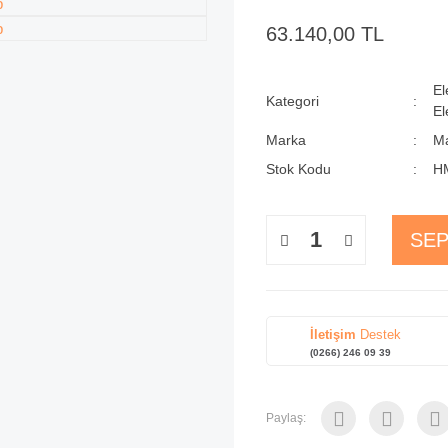
63.140,00 TL
El
Kategori
El
Marka
Ma
Stok Kodu
H
SEP
İletişim
Destek
(0266) 246 09 39
Paylaş: