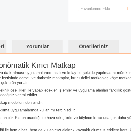
Favorilerime Ekle
ri
Yorumlar
Önerileriniz
nömatik Kırıcı Matkap
 ya da kırılması uygulamalarının hızlı ve kolay bir şekilde yapılmasını mümkün 
r içerisinde darbeli ve darbesiz matkaplar, kırıcı delici matkaplar, köşe matk
çok ürün yer alır.
knik özellikleri ile yapabilecekleri işlemler ve uygulama alanları farklılık göste
ceğiniz verimi etkiler.
kap modellerinden biridir.
ırma uygulamalarında kullanımı tercih edilir.
hiptir. Piston aracılığı ile hava sıkıştırılır ve böylece kırıcı uca çok daha
.
elliği ile hem cihazı hem de kullanıcıyı elektrik kaynaklı olumsuz etkilere karşı 