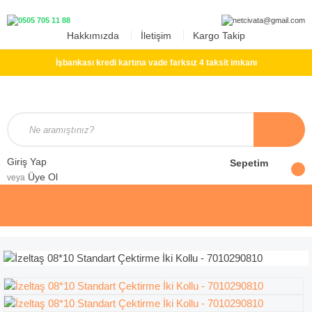
Hakkımızda
İletişim
Kargo Takip
İşbankası kredi kartına vade farksız 4 taksit imkanı
Giriş Yap
Sepetim
Üye Ol
veya