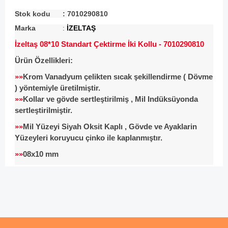
Stok kodu :
7010290810
Marka
:
İZELTAŞ
İzeltaş 08*10 Standart Çektirme İki Kollu - 7010290810
Ürün Özellikleri:
»»
Krom Vanadyum çelikten sıcak şekillendirme ( Dövme
) yöntemiyle üretilmiştir.
»»
Kollar ve gövde sertleştirilmiş , Mil Indüksüyonda
sertleştirilmiştir.
»»
Mil Yüzeyi Siyah Oksit Kaplı , Gövde ve Ayaklarin
Yüzeyleri
koruyucu çinko ile kaplanmıştır.
»»
08x10 mm
Bu ürünün fiyat bilgisi, resim, ürün açıklamalarında ve diğer
konularda yetersiz gördüğünüz noktaları öneri formunu
Bu ürüne ilk yorumu siz yapın!
kullanarak tarafımıza iletebilirsiniz.
Görüş ve önerileriniz için teşekkür ederiz.