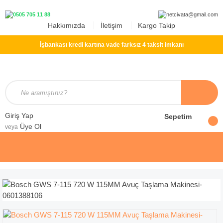
Hakkımızda
İletişim
Kargo Takip
İşbankası kredi kartına vade farksız 4 taksit imkanı
Giriş Yap
Sepetim
Üye Ol
veya