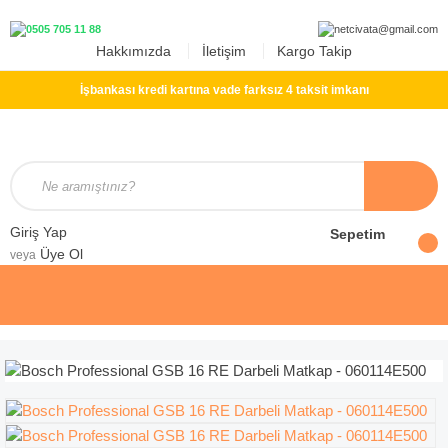
Hakkımızda
İletişim
Kargo Takip
İşbankası kredi kartına vade farksız 4 taksit imkanı
Giriş Yap
Sepetim
Üye Ol
veya