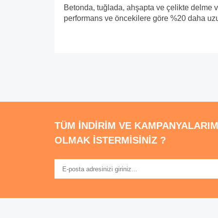
Betonda, tuğlada, ahşapta ve çelikte delme ve
performans ve öncekilere göre %20 daha uzun
Bu ürünün fiyat bilgisi, resim, ürün açıklamalarında 
Görüş ve önerileriniz için teşekkür ederiz.
Ürün resmi kalitesiz, bozuk veya görüntülen
Ürün açıklamasında eksik bilgiler bulunuyor
TÜM İNDİRİM VE KAMPANYALARIM
Ürün bilgilerinde hatalar bulunuyor.
OLMAK İSTERMİSİNİZ ?
Ürün fiyatı diğer sitelerden daha pahalı.
Bu ürüne benzer farklı alternatifler olmalı.