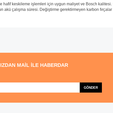
 hafif keskileme işlemleri için uygun maliyet ve Bosch kalitesi.
 akü çalışma süresi. Değiştirme gerektirmeyen karbon fırçalar
ve diğer konularda yetersiz gördüğünüz noktaları öneri formunu kullanarak tarafı
Bu ürüne ilk yorumu siz yapın!
emiyor.
Yorum Yaz
.
IZDAN MAİL İLE HABERDAR
GÖNDER