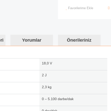
Favorilerime Ekle
ri
Yorumlar
Önerileriniz
18,0 V
2 J
2,3 kg
0 – 5.100 darbe/dak
0 dev/dak