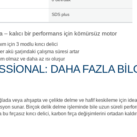
SDS plus
nda – kalıcı bir performans için kömürsüz motor
ım için 3 modlu kırıcı delici
 akü şarjındaki çalışma süresi artar
ım olmaz ve daha az ısı oluşur
SSİONAL: DAHA FAZLA BİL
ğlada veya ahşapta ve çelikte delme ve hafif keskileme için idea
asyon sunar. Birçok delik delme işleminde bile uzun süreli perf
 bu fırçasız kırıcı delici, karbon fırça değişimlerini ortadan kaldı