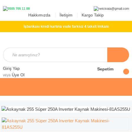
Hakkımızda
İletişim
Kargo Takip
İşbankası kredi kartına vade farksız 4 taksit imkanı
Giriş Yap
Sepetim
Üye Ol
veya