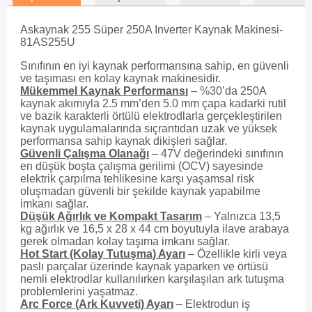
Askaynak 255 Süper 250A Inverter Kaynak Makinesi-
81AS255U
Sınıfının en iyi kaynak performansına sahip, en güvenli
ve taşıması en kolay kaynak makinesidir.
Mükemmel Kaynak Performansı
– %30’da 250A
kaynak akımıyla 2.5 mm’den 5.0 mm çapa kadarki rutil
ve bazik karakterli örtülü elektrodlarla gerçekleştirilen
kaynak uygulamalarında sıçrantıdan uzak ve yüksek
performansa sahip kaynak dikişleri sağlar.
Güvenli Çalışma Olanağı
– 47V değerindeki sınıfının
en düşük boşta çalışma gerilimi (OCV) sayesinde
elektrik çarpılma tehlikesine karşı yaşamsal risk
oluşmadan güvenli bir şekilde kaynak yapabilme
imkanı sağlar.
Düşük Ağırlık ve Kompakt Tasarım
– Yalnızca 13,5
kg ağırlık ve 16,5 x 28 x 44 cm boyutuyla ilave arabaya
gerek olmadan kolay taşıma imkanı sağlar.
Hot Start (Kolay Tutuşma) Ayarı
– Özellikle kirli veya
paslı parçalar üzerinde kaynak yaparken ve örtüsü
nemli elektrodlar kullanılırken karşılaşılan ark tutuşma
problemlerini yaşatmaz.
Arc Force (Ark Kuvveti) Ayarı
– Elektrodun iş