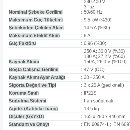
380-400 V
3Faz
Nominal Şebeke Gerilimi
:
50/60 Hz
Maksimum Güç Tüketimi
:
9,5 kW (%30)
Şebekeden Çekilen Akım
:
14,5 A (%30)
Maksimum Efektif Akım
:
8 A
Güç Faktörü
:
0,96 (%30)
250 A; 30,0 V (%30)
180 A; 27,2 V (%60)
Kaynak Akımı
:
150A; 26,0 V (%100)
Boşta Çalışma Gerilimi
:
47 V (DC)
Kaynak Akımı Ayar Aralığı
:
30 - 250 A
Sigorta Değeri ve Tipi
:
3 x 20 A (gecikmeli)
Koruma Sınıfı
:
IP21S
Soğutma Sistemi
:
Fan soğutmalı
Ağırlık (Kablolar hariç)
:
13.5 kg
Ölçüler (GxYxD)
:
165 x 280 x 440 mm
Standartı ve Onayı
:
EN 60974-1 ; EN 609