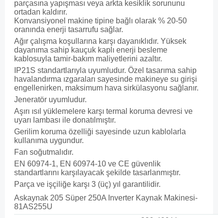
parçasına yapışması veya arkta kesiklik sorununu
ortadan kaldırır.
Konvansiyonel makine tipine bağlı olarak % 20-50
oranında enerji tasarrufu sağlar.
Ağır çalışma koşullarına karşı dayanıklıdır. Yüksek
dayanıma sahip kauçuk kaplı enerji besleme
kablosuyla tamir-bakım maliyetlerini azaltır.
IP21S standartlarıyla uyumludur. Özel tasarıma sahip
havalandırma ızgaraları sayesinde makineye su girişi
engellenirken, maksimum hava sirkülasyonu sağlanır.
Jeneratör uyumludur.
Aşırı ısıl yüklemelere karşı termal koruma devresi ve
uyarı lambası ile donatılmıştır.
Gerilim koruma özelliği sayesinde uzun kablolarla
kullanıma uygundur.
Fan soğutmalıdır.
EN 60974-1, EN 60974-10 ve CE güvenlik
standartlarını karşılayacak şekilde tasarlanmıştır.
Parça ve işçiliğe karşı 3 (üç) yıl garantilidir.
Askaynak 205 Süper 250A Inverter Kaynak Makinesi-
81AS255U